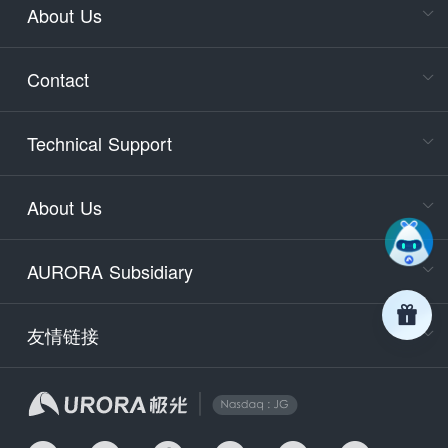
About Us
Cons
Consult
Contact
accoun
Cons
Technical Support
400-88
Service
About Us
days)
9:30-12
AURORA Subsidiary
Tech
Email
support
友情链接
Secu
securit