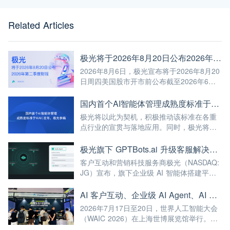
Related Articles
极光将于2026年8月20日公布2026年第二季度财报
2026年8月6日，极光宣布将于2026年8月20
日周四美国股市开市前公布截至2026年6月
30日第二季度未经审计的财报。
国内首个AI智能体管理成熟度标准于WAIC发布，极光参编
极光将以此为契机，积极推动该标准在各重
点行业的宣贯与落地应用。同时，极光将继
续深耕AI与大数据前沿技术，不断将高标准
融入自身的产品与服务中，赋能更多企业实
极光旗下 GPTBots.ai 升级客服解决方案：Audio Agent 打通企业通信线路，LINE 客服插件 2.0 同步上线
现智能化转型，为我国人工智能产业规模
客户互动和营销科技服务商极光（NASDAQ:
化、高端化发展注入强劲动能！
JG）宣布，旗下企业级 AI 智能体搭建平台
GPTBots.ai 推出两项客服能力升级：Audio
Agent 正式支持通过 SIP 协议与 Twilio 对接
AI 客户互动、企业级 AI Agent、AI 内容生成集中亮相！极光旗下EngageLab WAIC 2026 现场回顾
企业通信系统；LINE 客服插件 2.0 完成界面
2026年7月17日至20日，世界人工智能大会
重构并新增通知功能。
（WAIC 2026）在上海世博展览馆举行。极
光旗下 EngageLab、GPTBots.ai、