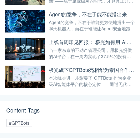
活"——属于企业级AI的时代，才算真正开
始。
Agent的竞争，不在于能不能搭出来
Agent的竞争，不在于谁能更方便地搭出一个
聊天机器人，而在于谁能让Agent安全地跑进
企业的真实业务流程。
上线首周即见回报： 极光如何用 AI，帮助日本公司破解全球化服务时差
当一家东京的不动产管理公司，用极光提供
的AI平台，在一周内实现了37.5%的投资回
报率——这已经不仅仅是"技术出海"，而是真
正的"能力出海"。
极光旗下GPTBots亮相华为泰国合作伙伴峰会，带来让流量真正转化为业绩的AI解决方案
本次峰会进一步彰显了 GPTBots 作为企业
级AI智能体平台的核心定位——通过无代码
智能体搭建、知识库集成、多渠道部署等能
力，帮助企业将AI能力真正落地于实际业务
场景，而非停留在概念层面。
Content Tags
#GPTBots