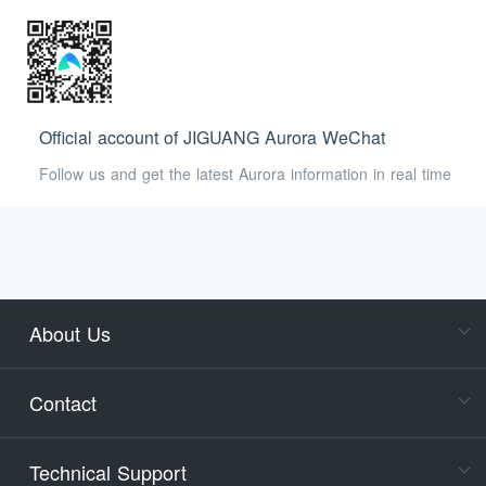
Official account of JIGUANG Aurora WeChat
Follow us and get the latest Aurora information in real time
About Us
Cons
Consult
Contact
accoun
Cons
Technical Support