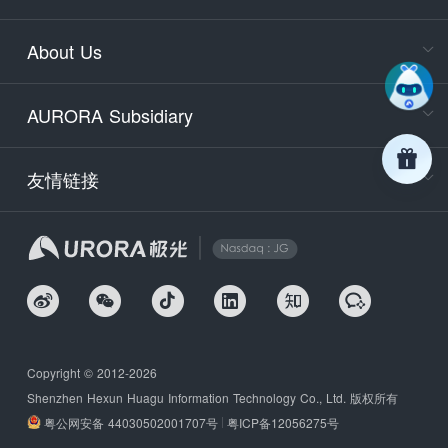
400-88
Service
About Us
days)
9:30-12
AURORA Subsidiary
Tech
Email
support
友情链接
Secu
securit
We
Copyright © 2012-2026
Shenzhen Hexun Huagu Information Technology Co., Ltd. 版权所有
粤公网安备 44030502001707号
粤ICP备12056275号