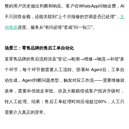
整的用户历史做出判断和响应。客户在WhatsApp问物业费，AI
不只回答金额，还能关联到"上个月报修的空调是否已处理"，
主
动推送
进度。服务从"有问必答"变成"问一知三"。
场景三：零售品牌的售后工单自动化
某零售品牌的售后流程涉及"登记→检测→维修→物流→补偿"多
个环节，每个环节都需要人工流转。部署AI Agent后，工单自
动生成，Agent判断问题类型，触发对应工作流——需要维修就
派单，需要补偿就走审批。涉及大额赔偿或客户投诉升级时，
转人工处理。结果：售后工单处理时间压缩超过60%，人工只
需要介入真正的异常。