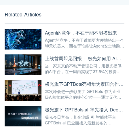
Related Articles
Agent的竞争，不在于能不能搭出来
Agent的竞争，不在于谁能更方便地搭出一个
聊天机器人，而在于谁能让Agent安全地跑进
企业的真实业务流程。
上线首周即见回报： 极光如何用 AI，帮助日本公司破解全球化服务时差
当一家东京的不动产管理公司，用极光提供
的AI平台，在一周内实现了37.5%的投资回
报率——这已经不仅仅是"技术出海"，而是真
正的"能力出海"。
极光旗下GPTBots亮相华为泰国合作伙伴峰会，带来让流量真正转化为业绩的AI解决方案
本次峰会进一步彰显了 GPTBots 作为企业
级AI智能体平台的核心定位——通过无代码
智能体搭建、知识库集成、多渠道部署等能
力，帮助企业将AI能力真正落地于实际业务
极光旗下 GPTBots.ai 率先接入 DeepSeek-V4 Preview：百万级上下文与新一代智能体 AI 赋能企业用户
场景，而非停留在概念层面。
极光今日宣布，其企业级 AI 智能体平台
GPTBots.ai 已全面接入最新发布的
DeepSeek-V4 Preview 系列大模型。此次接