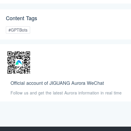
入将为企业提供即开即用、可直接投入生产
的顶尖开源 AI 能力。
Content Tags
#GPTBots
Official account of JIGUANG Aurora WeChat
Follow us and get the latest Aurora information in real time