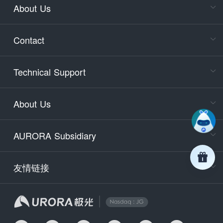
About Us
Cons
Consult
Contact
accoun
Cons
Technical Support
400-88
Service
About Us
days)
9:30-12
AURORA Subsidiary
Tech
Email
support
友情链接
Secu
securit