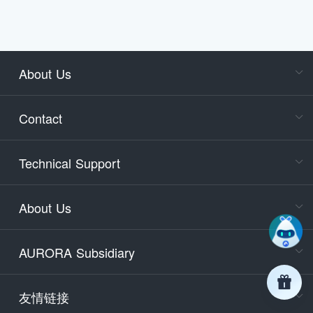
About Us
Cons
Consult
Contact
accoun
Cons
Technical Support
400-88
Service
About Us
days)
9:30-12
AURORA Subsidiary
Tech
Email
support
友情链接