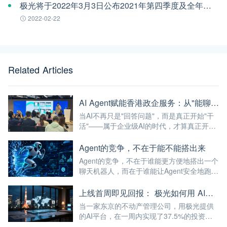
极光将于2022年3月3日公布2021年第四季度及全年财报
2022-02-22
Related Articles
AI Agent赋能香港政企服务：从"能聊天"到"能干活"的最后一公里
当AI不再只是"回答问题"，而是真正开始"干
活"——属于企业级AI的时代，才算真正开
始。
Agent的竞争，不在于能不能搭出来
Agent的竞争，不在于谁能更方便地搭出一个
聊天机器人，而在于谁能让Agent安全地跑进
企业的真实业务流程。
上线首周即见回报： 极光如何用 AI，帮助日本公司破解全球化服务时差
当一家东京的不动产管理公司，用极光提供
的AI平台，在一周内实现了37.5%的投资回
报率——这已经不仅仅是"技术出海"，而是真