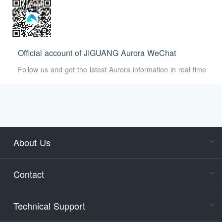
Official account of JIGUANG Aurora WeChat
Follow us and get the latest Aurora information in real time
About Us
Cons
Consult
Contact
accoun
Cons
Technical Support
400-88