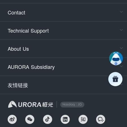
Consult
Contact
accoun
Cons
Technical Support
400-88
Service
About Us
days)
9:30-12
AURORA Subsidiary
Tech
Email
support
友情链接
Secu
securit
We