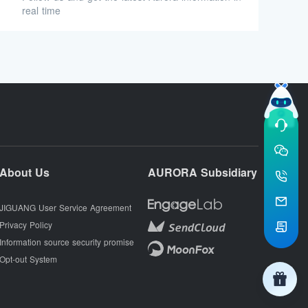
real time
About Us
AURORA Subsidiary
JIGUANG User Service Agreement
Privacy Policy
Information source security promise
Opt-out System