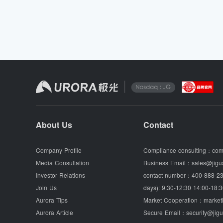
About Us
Contact
Company Profile
Compliance consulting：
com
Media Consultation
Business Email：
sales@jigu
Investor Relations
contact number：
400-888-23
Join Us
days): 9:30-12:30 14:00-18:3
Aurora Tips
Market Cooperation：
market
Aurora Article
Secure Email：
security@jig