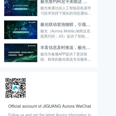
本次双方合作的达成，体现了以
极光签约柯尼卡美能达 助其升级用户体验
医脉通为代表的临床医学专业平
极光将通过由人工智能及机器学
台对极光闪达服务能力的认可。
习技术加持下领先的消息通知服
务及运营数据分析处理能力，帮
助柯尼卡美能达实现多渠道的客
极光联动冒泡物联，引领万物互联生活新范式
户触达和互动需求。
极光（Aurora Mobile,纳斯达克
股票代码：JG）提供了智能、
精准的极光推送专业服务——极
光推送（JPush），帮助冒泡物
丰富信息及时推送，极光助力春播APP打造安全放心“菜篮子”
联APP展开“万物互联”的美好画
极光为春播APP提供了更加智
卷。
能、精准的极光推送专业服务
——极光推送（JPush），助力
春播APP即时精准推送关注动
态、返利信息，让消费者的菜篮
子更加健康安全。
Official account of JIGUANG Aurora WeChat
Follow us and get the latest Aurora information in