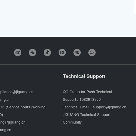
Technical Support
pliance@jiguang.cn
QQ Group for Push Technical
ang.cn
Support：
1083913900
76 (Service hours (working
Technical Email：
support@jiguang.cn
0)
JIGUANG Technical Support
ing@jiguang.cn
Community
uang.cn