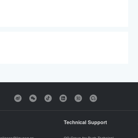
Technical Support
pliance@jiguang.cn
QQ Group for Push Technical