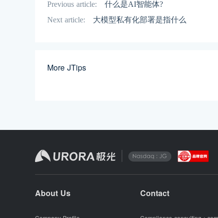
Previous article:
什么是AI智能体?
Next article:
大模型私有化部署是指什么
More JTips
About Us
Contact
Company Profile
Compliance consulting：
com