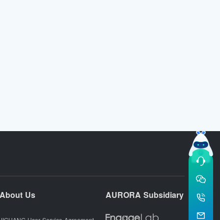
About Us
AURORA Subsidiary
JIGUANG User Service Agreement