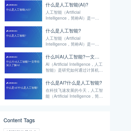
什么是人工智能(AI)?
人工智能（Artificial
Intelligence，简称AI）是一种
通过计算机程序模拟人类智能的
技术和方法。其目标是使机器能
什么是人工智能?
够像人类一样思考、学习、推
人工智能（Artificial
理、解决问题和理解语言。
Intelligence，简称AI）是一门
涉及计算机科学、数学、心理
学、语言学等多学科的前沿技
什么叫AI人工智能?一文带你深入了解AI
术，旨在使机器具备模拟、延伸
AI（Artificial Intelligence，人工
甚至超越人类智能的能力。
智能）是研究如何通过计算机系
统模拟、延伸和扩展人类智能的
跨学科科学。核心目标是使机器
什么是AI?什么是人工智能?
具备感知、推理、学习、决策等
在科技飞速发展的今天，人工智
类人能力，能够像人类一样思
能（Artificial Intelligence，简称
考、学习和解决问题。
AI）已成为推动社会进步和产业
升级的核心力量。那么，究竟什
么是AI？什么是人工智能？
Content Tags