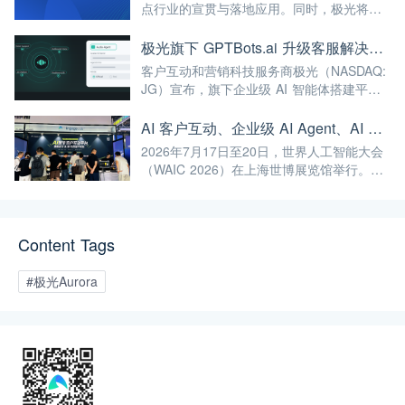
点行业的宣贯与落地应用。同时，极光将继
续深耕AI与大数据前沿技术，不断将高标准
融入自身的产品与服务中，赋能更多企业实
极光旗下 GPTBots.ai 升级客服解决方案：Audio Agent 打通企业通信线路，LINE 客服插件 2.0 同步上线
现智能化转型，为我国人工智能产业规模
客户互动和营销科技服务商极光（NASDAQ:
化、高端化发展注入强劲动能！
JG）宣布，旗下企业级 AI 智能体搭建平台
GPTBots.ai 推出两项客服能力升级：Audio
Agent 正式支持通过 SIP 协议与 Twilio 对接
AI 客户互动、企业级 AI Agent、AI 内容生成集中亮相！极光旗下EngageLab WAIC 2026 现场回顾
企业通信系统；LINE 客服插件 2.0 完成界面
2026年7月17日至20日，世界人工智能大会
重构并新增通知功能。
（WAIC 2026）在上海世博展览馆举行。极
光旗下 EngageLab、GPTBots.ai、
Modellix.ai 三大产品亮相 H1-A203 展位。
Content Tags
#极光Aurora