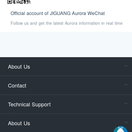
Official account of JIGUANG Aurora WeChat
Follow us and get the latest Aurora information in real time
About Us
Cons
Consult
Contact
accoun
Cons
Technical Support
400-88
Service
About Us
days)
9:30-12