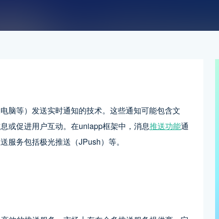
板电脑等）发送实时通知的技术。这些通知可能包含文
或促进用户互动。在uniapp框架中，消息
推送功能
通
送服务包括极光推送（JPush）等。