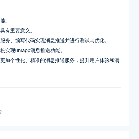
功能。
性具有重要意义。
送服务、编写代码实现消息推送并进行测试与优化。
实现uniapp消息推送功能。
供更加个性化、精准的消息推送服务，提升用户体验和满
？