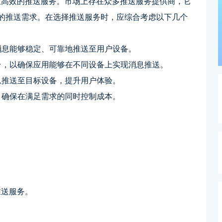
靠且高效的推送服务。市场上存在众多推送服务提供商，它
下的推送需求。在选择推送服务时，应综合考虑以下几个
消息能够稳定、可靠地推送至用户设备。
台，以确保应用能够在不同设备上实现消息推送。
息推送至目标设备，提升用户体验。
，确保在满足需求的同时控制成本。
推送服务。