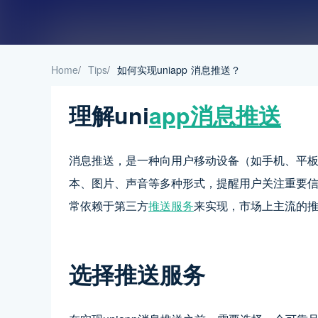
Home
/
Tips
/
如何实现uniapp 消息推送？
理解uni
app消息推送
消息推送，是一种向用户移动设备（如手机、平
本、图片、声音等多种形式，提醒用户关注重要信息
常依赖于第三方
推送服务
来实现，市场上主流的推
选择推送服务