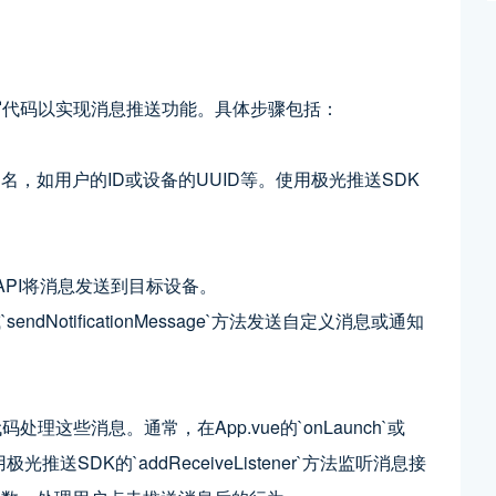
编写代码以实现消息推送功能。具体步骤包括：
，如用户的ID或设备的UUID等。使用极光推送SDK
PI将消息发送到目标设备。
`sendNotificationMessage`方法发送自定义消息或通知
理这些消息。通常，在App.vue的`onLaunch`或
送SDK的`addReceiveListener`方法监听消息接