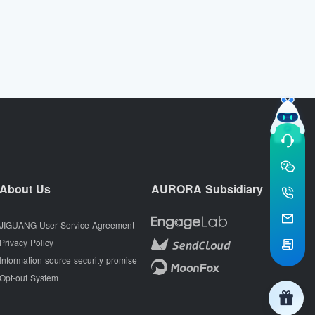
About Us
AURORA Subsidiary
JIGUANG User Service Agreement
Privacy Policy
Information source security promise
Opt-out System