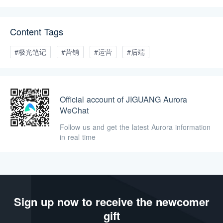
Content Tags
#极光笔记
#营销
#运营
#后端
Official account of JIGUANG Aurora
WeChat
Follow us and get the latest Aurora information
in real time
Sign up now to receive the newcomer
gift