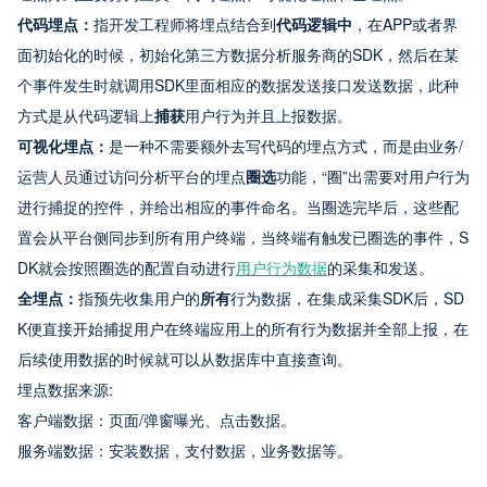
代码埋点：
指开发工程师将埋点结合到
代码逻辑中
，在APP或者界
面初始化的时候，初始化第三方数据分析服务商的SDK，然后在某
个事件发生时就调用SDK里面相应的数据发送接口发送数据，此种
方式是从代码逻辑上
捕获
用户行为并且上报数据。
可视化埋点：
是一种不需要额外去写代码的埋点方式，而是由业务/
运营人员通过访问分析平台的埋点
圈选
功能，“圈”出需要对用户行为
进行捕捉的控件，并给出相应的事件命名。当圈选完毕后，这些配
置会从平台侧同步到所有用户终端，当终端有触发已圈选的事件，S
DK就会按照圈选的配置自动进行
用户行为数据
的采集和发送。
全埋点：
指预先收集用户的
所有
行为数据，在集成采集SDK后，SD
K便直接开始捕捉用户在终端应用上的所有行为数据并全部上报，在
后续使用数据的时候就可以从数据库中直接查询。
埋点数据来源:
客户端数据：页面/弹窗曝光、点击数据。
服务端数据：安装数据，支付数据，业务数据等。