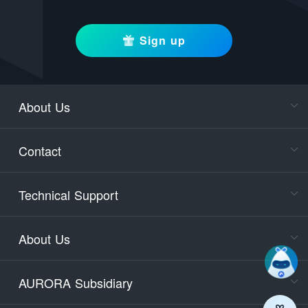
Sign up
About Us
Cons
Consult
Contact
accoun
Cons
Technical Support
400-88
Service
About Us
days)
9:30-12
AURORA Subsidiary
Tech
Email