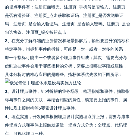
的埋点事件有：注册页面曝光、注册页_手机号是否输入、注册页_
是否右滑验证、注册页_点击获取验证码、注册页_是否发送验证
码、注册页_是否输入验证码、注册页_是否输入密码、注册页_是否
勾选协议、注册页_提交按钮点击
2、
在充分了解终端的业务情况和场景拆解后，输出要提升的指标和
特定事件，指标和事件的拆解，可能是一对一或者一对多的关系，
即一个指标可能由一个或者多个埋点事件组成；其次，需要充分考
虑到这些事件会用于哪些指标的分析，需要上报哪些字段或属性，
具体分析时的核心应用的是哪些。指标体系优先级如下图所示：
3、
设计埋点事件，针对拆解的业务场景，梳理指标和事件，抽取指
标与事件之间的关联，再结合相应的属性，确定要上报的事件、属
性以及上报时机等5要素设计埋点事件。
4、
埋点实施，开发同事根据埋点设计实施埋点并上报，需要考虑事
件埋点方式和事件上报触发逻辑；埋点方式分为：全埋点、代码埋
点、可视化埋点三种。