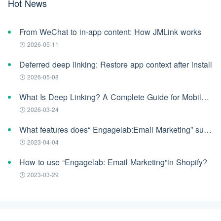
Hot News
From WeChat to in-app content: How JMLink works
2026-05-11
Deferred deep linking: Restore app context after install
2026-05-08
What Is Deep Linking? A Complete Guide for Mobile Apps (2026)
2026-03-24
What features does“ Engagelab:Email Marketing” support?
2023-04-04
How to use “Engagelab: Email Marketing”in Shopify?
2023-03-29