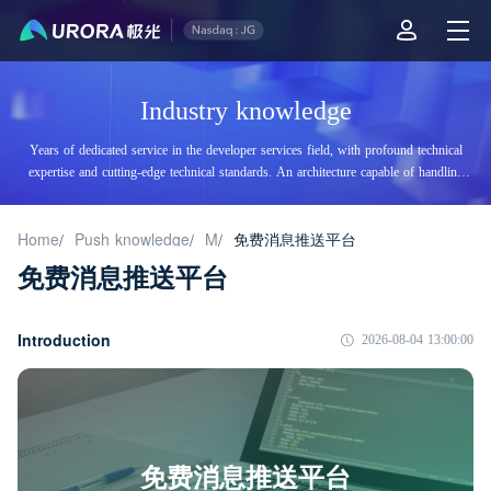
Industry knowledge
Years of dedicated service in the developer services field, with profound technical
expertise and cutting-edge technical standards. An architecture capable of handling
tens of billions of daily visits, supporting billions of high-concurrency accesses.
Home
Push knowledge
M
免费消息推送平台
/
/
/
免费消息推送平台
Introduction
2026-08-04 13:00:00
免费消息推送平台