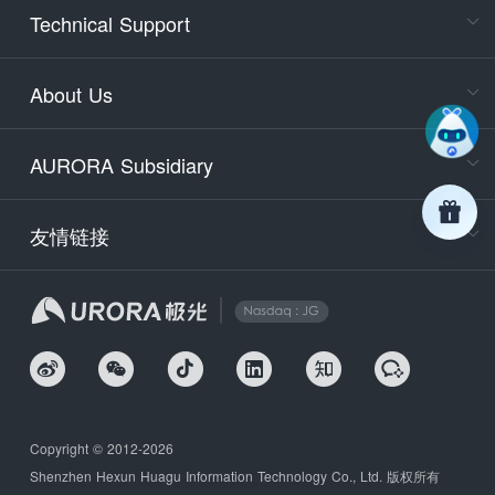
Cons
Technical Support
400-88
Service
About Us
days)
9:30-12
AURORA Subsidiary
Tech
Email
support
友情链接
Secu
securit
We
Copyright © 2012-2026
Shenzhen Hexun Huagu Information Technology Co., Ltd. 版权所有