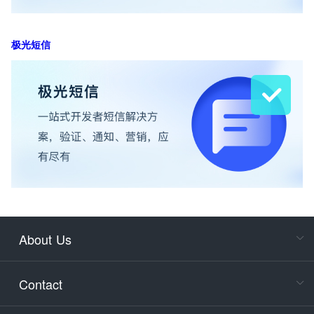
极光短信
About Us
Cons
Consult
Contact
accoun