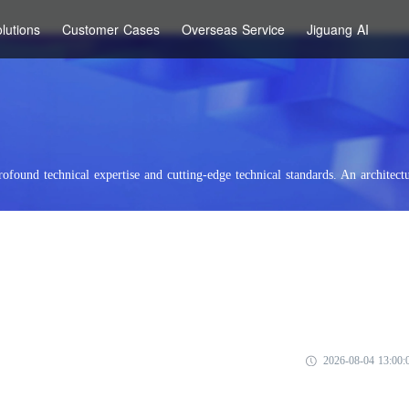
lutions
Customer Cases
Overseas Service
Jiguang AI
rofound technical expertise and cutting-edge technical standards. An architectu
2026-08-04 13:00: