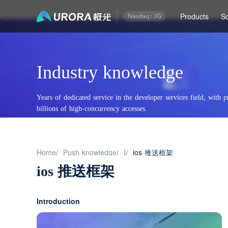
Products
So
Industry knowledge
Years of dedicated service in the developer services field, with p
billions of high-concurrency accesses.
Home
Push knowledge
I
ios 推送框架
/
/
/
ios 推送框架
Introduction