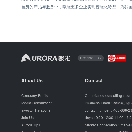
自身的产品与服务中，赋能更多企业实现智能化转型，为我
About Us
Contact
Company Profile
Compliance consulting：
com
Media Consultation
Business Email：
sales@jigu
Investor Relations
contact number：
400-888-23
Join Us
days): 9:30-12:30 14:00-18:3
Aurora Tips
Market Cooperation：
market