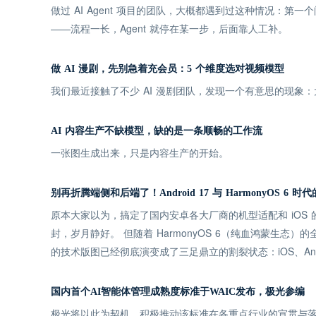
做过 AI Agent 项目的团队，大概都遇到过这种情况：第
——流程一长，Agent 就停在某一步，后面靠人工补。
做 AI 漫剧，先别急着充会员：5 个维度选对视频模型
我们最近接触了不少 AI 漫剧团队，发现一个有意思的现
AI 内容生产不缺模型，缺的是一条顺畅的工作流
一张图生成出来，只是内容生产的开始。
别再折腾端侧和后端了！Android 17 与 HarmonyOS 6
原本大家以为，搞定了国内安卓各大厂商的机型适配和 iOS
封，岁月静好。 但随着 HarmonyOS 6（纯血鸿蒙生态）的
的技术版图已经彻底演变成了三足鼎立的割裂状态：iOS、Andro
国内首个AI智能体管理成熟度标准于WAIC发布，极光参编
极光将以此为契机，积极推动该标准在各重点行业的宣贯与落