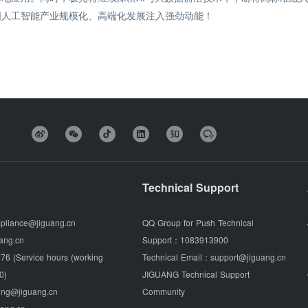
国人工智能产业规模化、高端化发展注入强劲动能！
Technical Support
pliance@jiguang.cn
QQ Group for Push Technical
ang.cn
Support：
1083913900
76 (Service hours (working
Technical Email：
support@jiguang.cn
0)
JIGUANG Technical Support
ing@jiguang.cn
Community