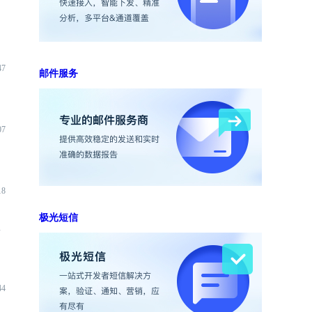
47
邮件服务
07
18
极光短信
端
44
入