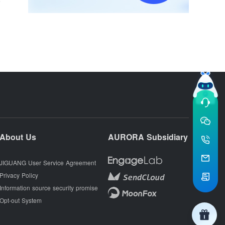
About Us
AURORA Subsidiary
JIGUANG User Service Agreement
Privacy Policy
Information source security promise
Opt-out System