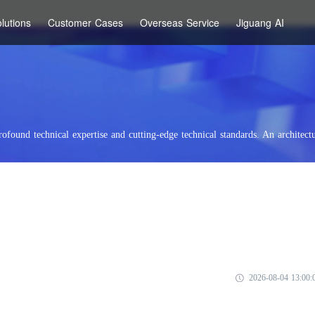
lutions
Customer Cases
Overseas Service
Jiguang AI
rofound technical expertise and cutting-edge technical standards. An architectu
2026-08-04 13:00: