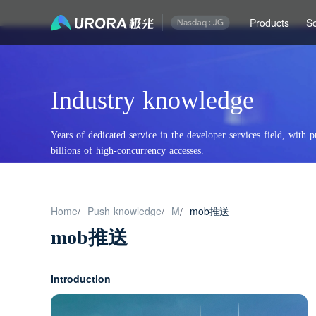
Products
So
Industry knowledge
Years of dedicated service in the developer services field, with p
billions of high-concurrency accesses.
Home
Push knowledge
M
mob推送
/
/
/
mob推送
Introduction