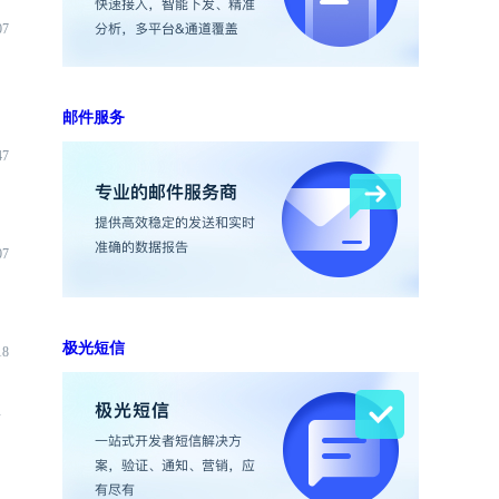
07
邮件服务
47
07
极光短信
18
端