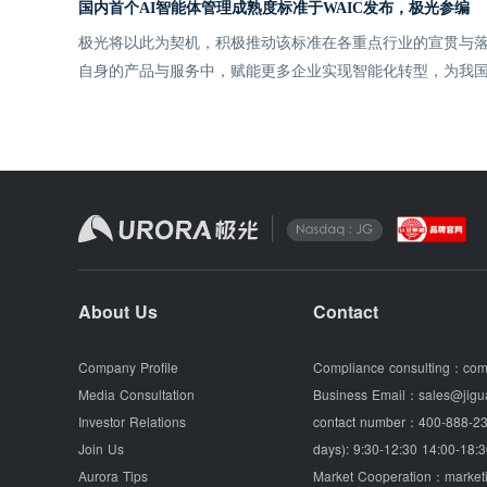
国内首个AI智能体管理成熟度标准于WAIC发布，极光参编
极光将以此为契机，积极推动该标准在各重点行业的宣贯与落
自身的产品与服务中，赋能更多企业实现智能化转型，为我
About Us
Contact
Company Profile
Compliance consulting：
com
Media Consultation
Business Email：
sales@jigu
Investor Relations
contact number：
400-888-23
Join Us
days): 9:30-12:30 14:00-18:3
Aurora Tips
Market Cooperation：
market