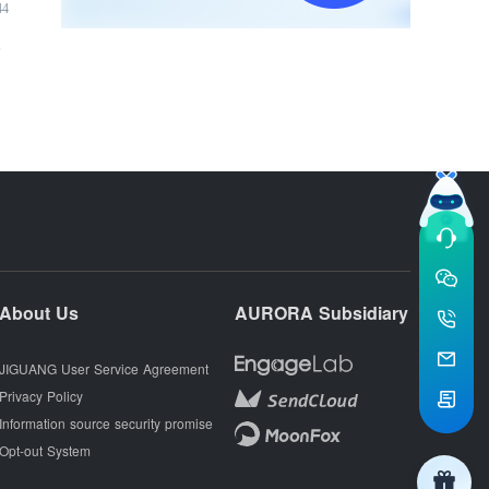
44
入
About Us
AURORA Subsidiary
JIGUANG User Service Agreement
Privacy Policy
Information source security promise
Opt-out System