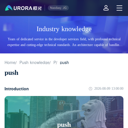
Industry knowledge
Years of dedicated service in the developer services field, with profound technical
expertise and cutting-edge technical standards. An architecture capable of handling
tens of billions of daily visits, supporting billions of high-concurrency accesses.
Home
Push knowledge
P
push
/
/
/
push
Introduction
2026-08-09 13:00:00
push