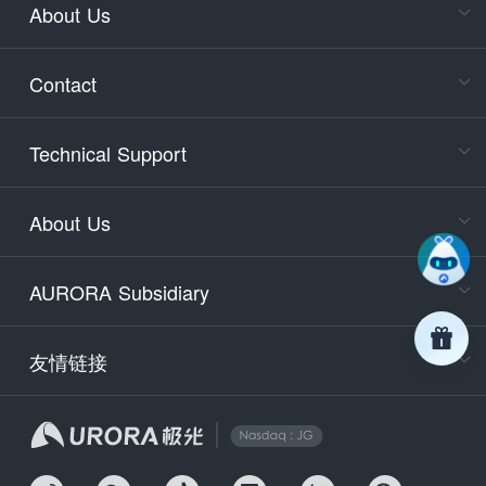
About Us
Cons
Consult
Contact
accoun
Cons
Technical Support
400-88
Service
About Us
days)
9:30-12
AURORA Subsidiary
Tech
Email
support
友情链接
Secu
securit