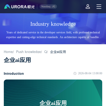
Industry knowledge
Years of dedicated service in the developer services field, with profound technical
expertise and cutting-edge technical standards. An architecture capable of handling
tens of billions of daily visits, supporting billions of high-concurrency accesses.
Home
Push knowledge
Q
企业ai应用
/
/
/
企业ai应用
Introduction
2026-08-04 13:00:00
企业ai应用