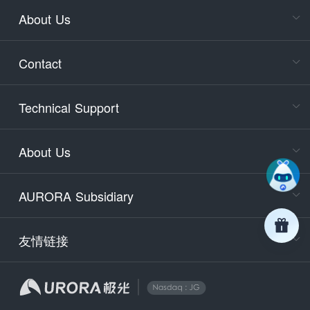
About Us
Cons
Consult
Contact
accoun
Cons
Technical Support
400-88
Service
About Us
days)
9:30-12
AURORA Subsidiary
Tech
Email
support
友情链接
Secu
securit