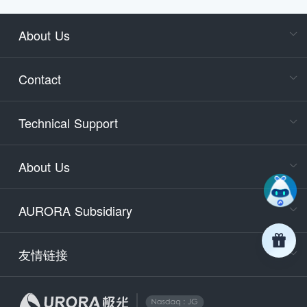
About Us
Cons
Consult
Contact
accoun
Cons
Technical Support
400-88
Service
About Us
days)
9:30-12
AURORA Subsidiary
Tech
Email
support
友情链接
Secu