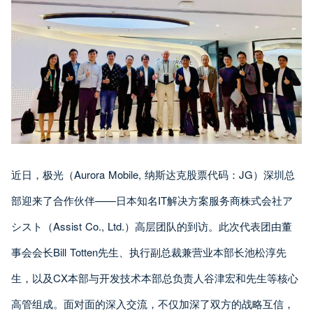
近日，极光（Aurora Mobile, 纳斯达克股票代码：JG）深圳总
部迎来了合作伙伴——日本知名IT解决方案服务商株式会社ア
シスト（Assist Co., Ltd.）高层团队的到访。此次代表团由董
事会会长Bill Totten先生、执行副总裁兼营业本部长池松淳先
生，以及CX本部与开发技术本部总负责人谷津宏和先生等核心
高管组成。面对面的深入交流，不仅加深了双方的战略互信，