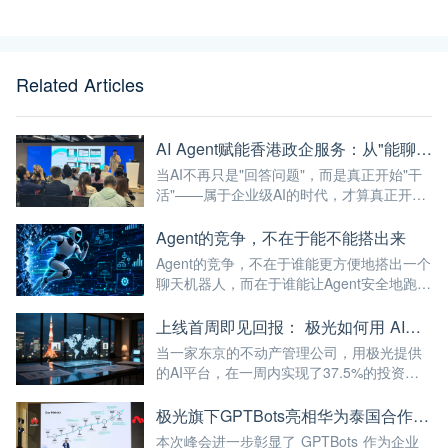
Related Articles
AI Agent赋能香港政企服务：从"能聊天"到"能干活"的最后一公里
当AI不再只是"回答问题"，而是真正开始"干
活"——属于企业级AI的时代，才算真正开
始。
Agent的竞争，不在于能不能搭出来
Agent的竞争，不在于谁能更方便地搭出一个
聊天机器人，而在于谁能让Agent安全地跑进
企业的真实业务流程。
上线首周即见回报： 极光如何用 AI，帮助日本公司破解全球化服务时差
当一家东京的不动产管理公司，用极光提供
的AI平台，在一周内实现了37.5%的投资回
报率——这已经不仅仅是"技术出海"，而是真
正的"能力出海"。
极光旗下GPTBots亮相华为泰国合作伙伴峰会，带来让流量真正转化为业绩的AI解决方案
本次峰会进一步彰显了 GPTBots 作为企业