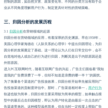
控制的原因，如自然灾害、政策变化等。不同的分类方法有助于企
业从不同角度理解用户行为，制定更具针对性的营销策略。
三、归因分析的发展历程
3.1
归因分析
在营销领域的起源
归因分析在营销领域的应用，有着深厚的历史渊源。早在1958年，
美国心理学家海德在《人际关系的心理学》中提出归因理论，为归
因分析的发展奠定了基础。这一理论认为人们在日常交往中，会不
自觉地对他人或自己的行为进行归因，判断其是出于内部原因还是
外部原因。
进入PC互联网时代，随着互联网广告的兴起，广告主们面临着“我知
道我的广告费浪费了一半，但却不知道是浪费的哪一半？”的困扰。
为了衡量各个渠道的广告投放效果，归因分析开始率先被应用到广
告投放渠道的贡献度评估中。那时，广告渠道相对单一，
用户行为
轨迹也较为简单，归因分析主要采用较为简单的模型，如单触点模
型中的最后点击归因模型，即认为用户转化是由最后一次点击的广
告渠道带来的。这种模型虽然简单，但在当时一定程度上帮助广告