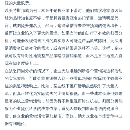
源的大量浪费。
以美特斯邦威为例，2016年销售业绩下滑时，他们错误地将原因归
结为品牌知名度不够，于是耗费巨资冠名热门节目、邀请明星代
言，试图提升知名度。然而，这些举措并未带来预期的销售增长，
反而让企业陷入了更大的困境。如果当时他们进行了有效的归因分
析，可能会发现销售下滑的真实原因可能是产品款式陈旧、无法满
足消费者日益变化的需求，或者营销渠道选择不当等。这样，企业
就可以有针对性地调整产品策略或营销渠道，而不是盲目地投入资
源在知名度提升上。
在缺乏归因分析的情况下，企业无法准确判断各个营销渠道和活动
的实际效果，可能会将资源投入到一些看似热闹但实际转化效果不
佳的渠道和活动上。比如，某些线下推广活动虽然吸引了大量人
流，但真正转化为实际购买的比例却很低。而一些成本低廉但效果
显著的线上营销活动，却因为得不到重视而错失机会。归因分析能
够为企业提供科学的决策依据，避免因错误判断而导致的资源浪
费，使企业的营销活动更加精准、高效，助力企业在市场竞争中占
据有利地位。