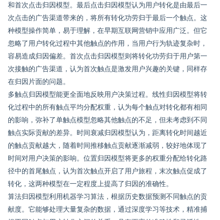
和首次点击归因模型。最后点击归因模型认为用户转化是由最后一
次点击的广告渠道带来的，将所有转化功劳归于最后一个触点。这
种模型操作简单，易于理解，在早期互联网营销中应用广泛。但它
忽略了用户转化过程中其他触点的作用，当用户行为轨迹复杂时，
容易造成归因偏差。首次点击归因模型则将转化功劳归于用户第一
次接触的广告渠道，认为首次触点是激发用户兴趣的关键，同样存
在归因片面的问题。
多触点归因模型能更全面地反映用户决策过程。线性归因模型将转
化过程中的所有触点平均分配权重，认为每个触点对转化都有相同
的影响，弥补了单触点模型忽略其他触点的不足，但未考虑到不同
触点实际贡献的差异。时间衰减归因模型认为，距离转化时间越近
的触点贡献越大，随着时间推移触点贡献逐渐减弱，较好地体现了
时间对用户决策的影响。位置归因模型将更多的权重分配给转化路
径中的首尾触点，认为首次触点开启了用户旅程，末次触点促成了
转化，这两种模型在一定程度上提高了归因的准确性。
算法归因模型利用机器学习算法，根据历史数据预测不同触点的贡
献度。它能够处理大量复杂的数据，通过深度学习等技术，精准捕