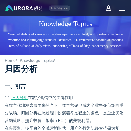
Knowledge Topics
Years of dedicated service in the developer services field, with profound technical
expertise and cutting-edge technical standards. An architecture capable of handling
tens of billions of daily visits, supporting billions of high-concurrency accesses.
Home
/
Knowledge Topics
/
归因分析
一、引言
1.1
归因分析
在数字营销中的关键作用
在数字化浪潮席卷而来的当下，数字营销已成为企业争夺市场的重
要战场。归因分析在此过程中扮演着举足轻重的角色，是企业优化
营销策略、提升投资回报率（ROI）的关键利器。
在多渠道、多平台的全域营销时代，用户的行为轨迹变得极为复