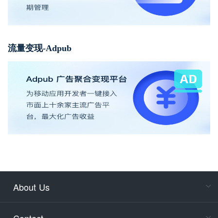
流量变现-Adpub
About Us
Cons
Consult
Contact
accoun