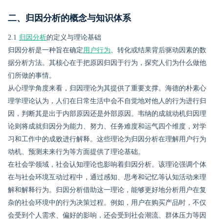
二、归因分析的概念与知识体系
2.1
归因分析
的定义与理论基础
归因分析是一种旨在确定
用户行为
、转化或结果背后驱动因素的数
据分析方法。其核心在于把原因归因于行为，探究人们为什么做他
们所做的事情。
从心理学角度来看，归因理论为其提供了重要支撑。海德的朴素心
理学理论认为，人们在日常生活中会不自觉地对他人的行为进行归
因，判断其是出于内部原因还是外部原因。韦纳的成就动机归因理
论则将成就归因分为能力、努力、任务难度和运气四个维度，对学
习和工作中的成败进行解释。这些理论为归因分析在理解用户行为
动机、预测未来行为等方面提供了理论基础。
在社会学领域，社会认知理论也影响着归因分析。该理论强调个体
在与社会环境互动过程中，通过感知、思考和记忆等认知活动来理
解和解释行为。归因分析借助这一理论，能够更好地分析用户在复
杂的社会环境中的行为决策过程。例如，用户在购买产品时，不仅
会受到个人需求、偏好的影响，还会受到社会潮流、群体压力等因