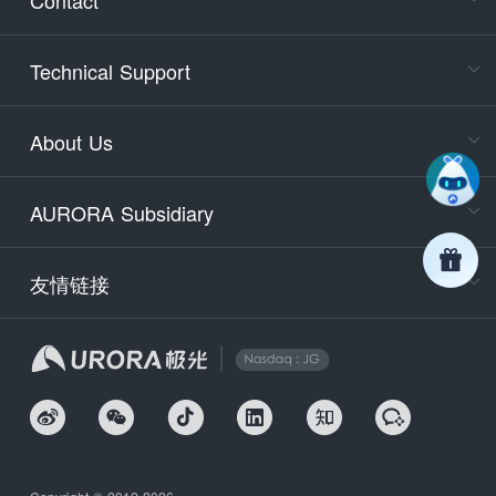
Cons
Technical Support
400-88
Service
About Us
days)
9:30-12
AURORA Subsidiary
Tech
Email
support
友情链接
Secu
securit
We