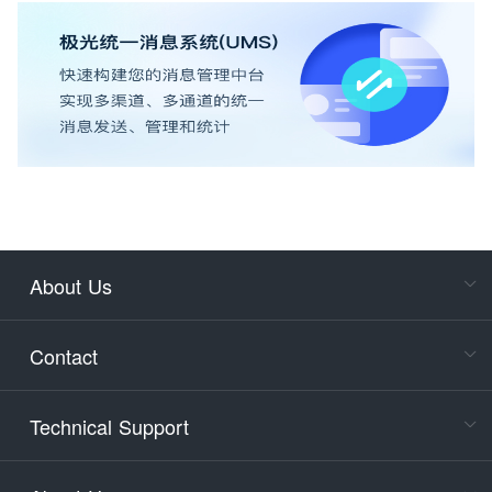
About Us
Cons
Consult
Contact
accoun
Cons
Technical Support
400-88
Service