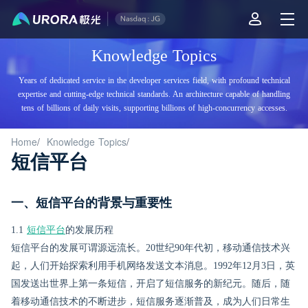
Knowledge Topics
Years of dedicated service in the developer services field, with profound technical
expertise and cutting-edge technical standards. An architecture capable of handling
tens of billions of daily visits, supporting billions of high-concurrency accesses.
Home
/
Knowledge Topics
/
短信平台
一、短信平台的背景与重要性
1.1
短信平台
的发展历程
短信平台的发展可谓源远流长。20世纪90年代初，移动通信技术兴
起，人们开始探索利用手机网络发送文本消息。1992年12月3日，英
国发送出世界上第一条短信，开启了短信服务的新纪元。随后，随
着移动通信技术的不断进步，短信服务逐渐普及，成为人们日常生