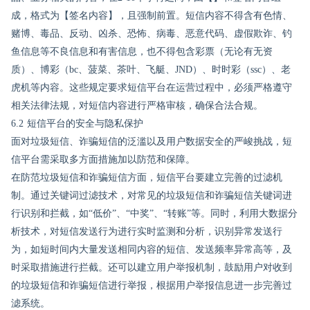
成，格式为【签名内容】，且强制前置。短信内容不得含有色情、
赌博、毒品、反动、凶杀、恐怖、病毒、恶意代码、虚假欺诈、钓
鱼信息等不良信息和有害信息，也不得包含彩票（无论有无资
质）、博彩（bc、菠菜、茶叶、飞艇、JND）、时时彩（ssc）、老
虎机等内容。这些规定要求短信平台在运营过程中，必须严格遵守
相关法律法规，对短信内容进行严格审核，确保合法合规。
6.2 短信平台的安全与隐私保护
面对垃圾短信、诈骗短信的泛滥以及用户数据安全的严峻挑战，短
信平台需采取多方面措施加以防范和保障。
在防范垃圾短信和诈骗短信方面，短信平台要建立完善的过滤机
制。通过关键词过滤技术，对常见的垃圾短信和诈骗短信关键词进
行识别和拦截，如“低价”、“中奖”、“转账”等。同时，利用大数据分
析技术，对短信发送行为进行实时监测和分析，识别异常发送行
为，如短时间内大量发送相同内容的短信、发送频率异常高等，及
时采取措施进行拦截。还可以建立用户举报机制，鼓励用户对收到
的垃圾短信和诈骗短信进行举报，根据用户举报信息进一步完善过
滤系统。