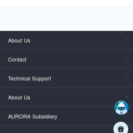
About Us
Cons
Consult
Contact
accoun
Cons
Technical Support
400-88
Service
About Us
days)
9:30-12
AURORA Subsidiary
Tech
Email