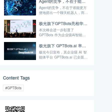
Agent的竞争，不在于能不能搭出来
Agent的竞争，不在于谁能更方
便地搭出一个聊天机器人，而在
于谁能让Agent安全地跑进企业
的真实业务流程。
极光旗下GPTBots亮相华为泰国合作伙伴峰会，带来让流量真正转化为业绩的AI解决方案
本次峰会进一步彰显了
GPTBots 作为企业级AI智能体
平台的核心定位——通过无代码
智能体搭建、知识库集成、多渠
极光旗下 GPTBots.ai 率先接入 DeepSeek-V4 Preview：百万级上下文与新一代智能体 AI 赋能企业用户
道部署等能力，帮助企业将AI能
极光今日宣布，其企业级 AI 智
力真正落地于实际业务场景，而
能体平台 GPTBots.ai 已全面接
非停留在概念层面。
入最新发布的 DeepSeek-V4
Preview 系列大模型。此次接入
将为企业提供即开即用、可直接
Content Tags
投入生产的顶尖开源 AI 能力。
#GPTBots