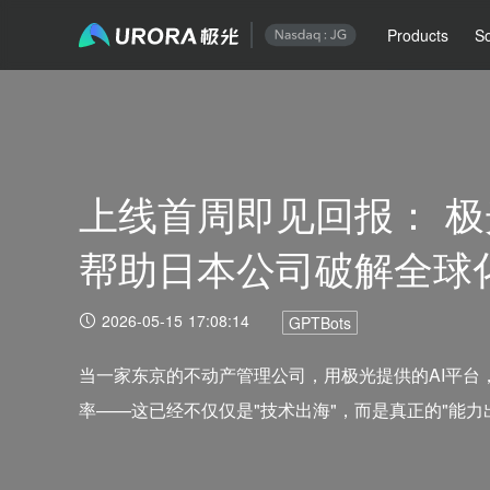
Products
So
上线首周即见回报： 极
帮助日本公司破解全球
2026-05-15 17:08:14
GPTBots
当一家东京的不动产管理公司，用极光提供的AI平台，
率——这已经不仅仅是"技术出海"，而是真正的"能力