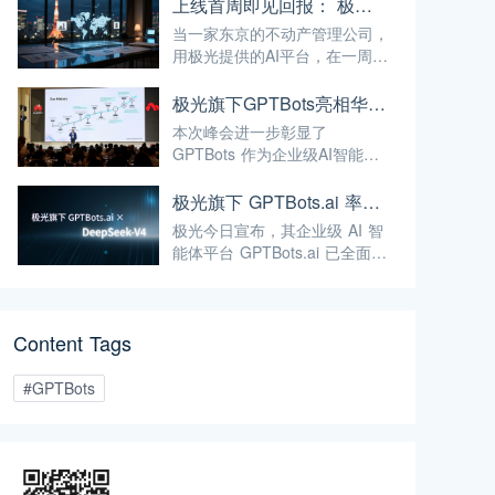
上线首周即见回报： 极光如何用 AI，帮助日本公司破解全球化服务时差
当一家东京的不动产管理公司，
用极光提供的AI平台，在一周内
实现了37.5%的投资回报率——
这已经不仅仅是"技术出海"，而
极光旗下GPTBots亮相华为泰国合作伙伴峰会，带来让流量真正转化为业绩的AI解决方案
是真正的"能力出海"。
本次峰会进一步彰显了
GPTBots 作为企业级AI智能体
平台的核心定位——通过无代码
智能体搭建、知识库集成、多渠
极光旗下 GPTBots.ai 率先接入 DeepSeek-V4 Preview：百万级上下文与新一代智能体 AI 赋能企业用户
道部署等能力，帮助企业将AI能
极光今日宣布，其企业级 AI 智
力真正落地于实际业务场景，而
能体平台 GPTBots.ai 已全面接
非停留在概念层面。
入最新发布的 DeepSeek-V4
Preview 系列大模型。此次接入
将为企业提供即开即用、可直接
Content Tags
投入生产的顶尖开源 AI 能力。
#GPTBots