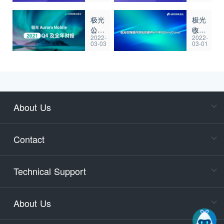
2025
为云
中国
创新
极光
极光
数谷
解决
公布
收购
·西
方案
2022-
2022-
2021
国内
湖论
合作
03-03
03-01
年第
领先
剑大
伙
四季
的邮
会
伴”
度及
件
——
全年
API
AI智
财报
平台
能体
SendClou
应用
About Us
与安
Cons
全治
Consult
理论
Contact
accoun
坛
Cons
Technical Support
400-88
Service
About Us
days)
9:30-12