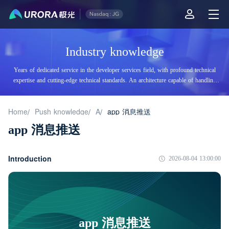
Industry knowledge
Years of dedicated service in the developer services field, with profound technical
expertise and cutting-edge technical standards. An architecture capable of handling
tens of billions of daily visits, supporting billions of high-concurrency accesses.
Home
Push knowledge
A
app 消息推送
/
/
/
app 消息推送
Introduction
2026-08-04 13:00:00
app 消息推送