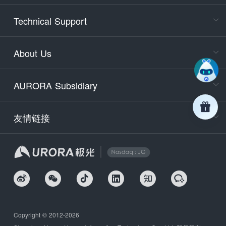
Cons
Technical Support
400-88
Service
About Us
days)
9:30-12
AURORA Subsidiary
Tech
Email
support
友情链接
Secu
securit
We
Copyright © 2012-2026