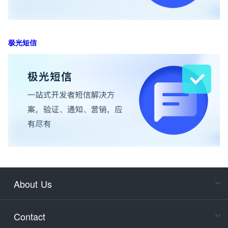
极光短信
About Us
Cons
Consult
Contact
accoun